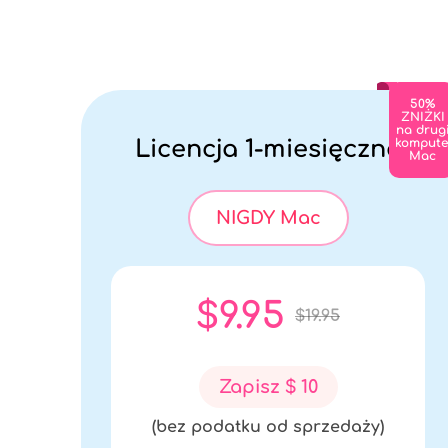
50%
ZNIŻKI
na drug
Licencja 1-miesięczna
kompute
Mac
NIGDY Mac
$9.95
$19.95
Zapisz $ 10
(bez podatku od sprzedaży)