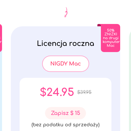
50%
ZNIŻKI
i
na drugi
r
Licencja roczna
komputer
Mac
NIGDY Mac
$24.95
$39.95
Zapisz $ 15
(bez podatku od sprzedaży)