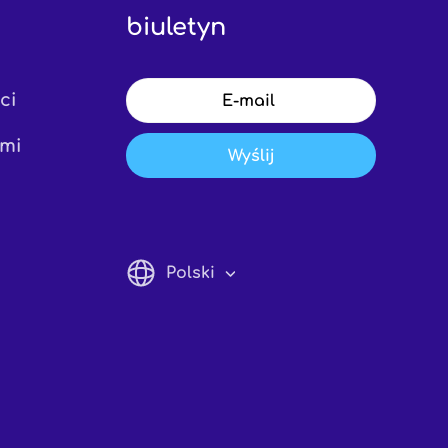
biuletyn
ci
ami
Wyślij
Polski
English
Italiano
Francais
Espanol