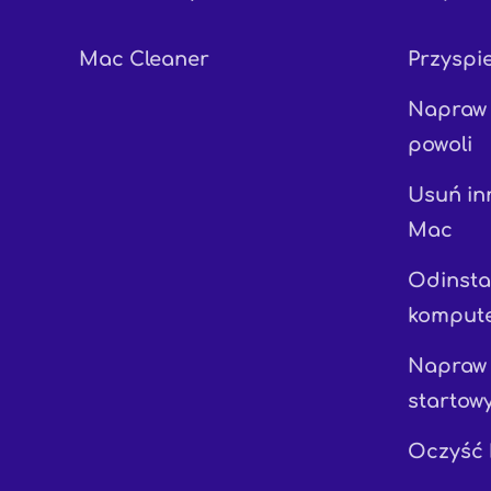
Mac Cleaner
Przyspi
Napraw 
powoli
Usuń in
Mac
Odinstal
komput
Napraw 
startow
Oczyść