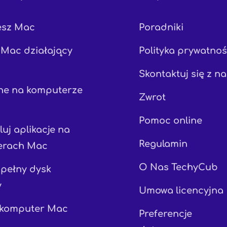
esz Mac
Poradniki
Mac działający
Polityka prywatnoś
Skontaktuj się z n
ne na komputerze
Zwrot
Pomoc online
uj aplikacje na
Regulamin
erach Mac
O Nas TechyCub
pełny dysk
y
Umowa licencyjna
 komputer Mac
Preferencje