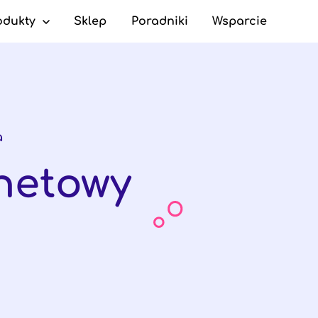
odukty
Sklep
Poradniki
Wsparcie
c Cleaner
a
netowy