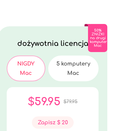
50%
ZNIŻKI
na drugi
dożywotnia licencja
komputer
Mac
NIGDY
5 komputery
Mac
Mac
$59.95
$79.95
Zapisz $ 20