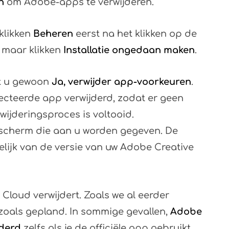
n
om Adobe-apps te verwijderen.
klikken
Beheren
eerst na het klikken op de
g maar klikken
Installatie ongedaan maken
.
rt u gewoon
Ja, verwijder app-voorkeuren
.
cteerde app verwijderd, zodat er geen
wijderingsproces is voltooid.
 scherm die aan u worden gegeven. De
kelijk van de versie van uw Adobe Creative
Cloud verwijdert. Zoals we al eerder
n zoals gepland. In sommige gevallen,
Adobe
jderd
zelfs als je de officiële app gebruikt.