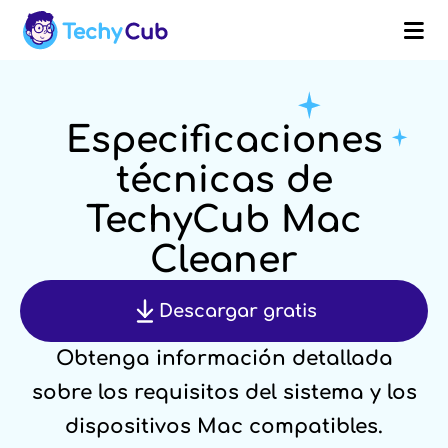
Mac
Guía de
Tech
Resumen
Tes
Cleaner
usuario
Spec
Especificaciones
técnicas de
TechyCub Mac
Cleaner
Descargar gratis
Obtenga información detallada
sobre los requisitos del sistema y los
dispositivos Mac compatibles.