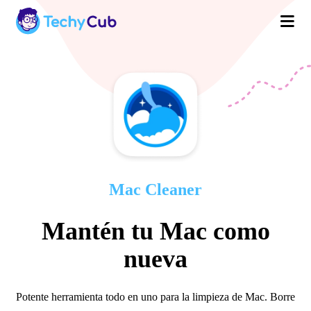
Guía
Mac
Tech
Resumen
de
Testimonios
Cleaner
Spec
usuario
Mac Cleaner
Mantén tu Mac como
nueva
Potente herramienta todo en uno para la limpieza de Mac. Borre