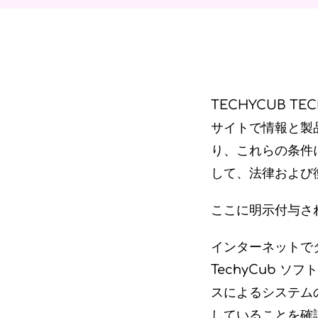
TECHYCUB TE
サイトで情報と製
り、これらの条件に
して、法律および
ここに明示付与さ
インターネットで
TechyCub 
スによるシステム
していることを確