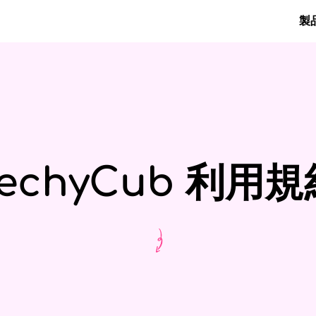
製
M
TechyCub 利用規