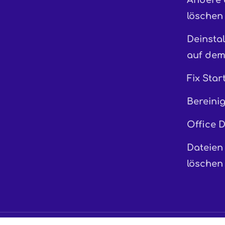
Andere
löschen
Deinstal
auf de
Fix Star
Bereini
Office D
Dateien
löschen