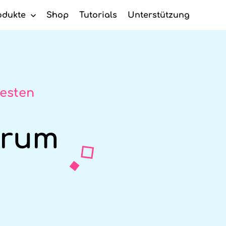
odukte
Shop
Tutorials
Unterstützung
c-Reiniger
besten
trum