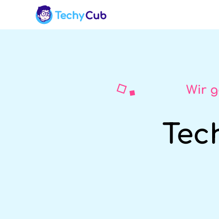
Wir g
Tec