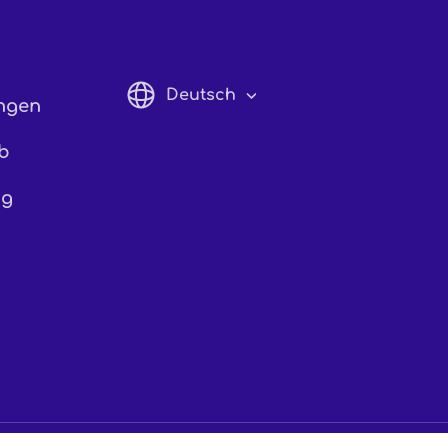
Deutsch
ngen
English
b
Italiano
ng
Francais
Espanol
Deutsch
日本語
繁體中文
简体中文