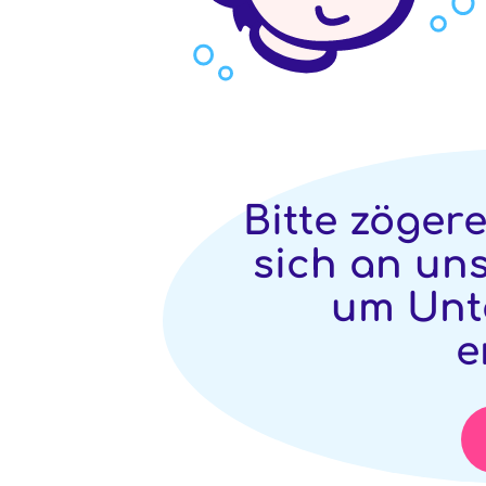
Bitte zöger
sich an un
um Unt
e