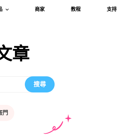
品
商家
教程
支持
c Cleaner
文章
搜尋
竅門