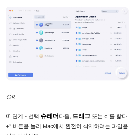
OR
슈레더
드래그
01 단계 - 선택
다음,
또는 c
"를 핥다
+
" 버튼을 눌러 Mac에서 완전히 삭제하려는 파일을